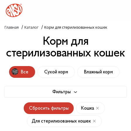
/
/
Главная
Каталог
Корм для стерилизованных кошек
Каталог
Корм для
Назад в лапки
стерилизованных кошек
Комплекс ENSO
Все
Сухой корм
Влажный корм
Попробуй пойми!
Статьи
Фильтры
Узнай больше
Сбросить фильтры
Кошка
Слопаньки
Для стерилизованных кошек
Обратная связь