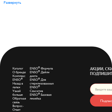
Развернуть
®
Каталог
ENSO
Формула
АКЦИИ, СК
®
О бренде
ENSO
Дейли
ПОДПИШИТ
Комплекс
диета
®
®
ENSO
ENSO
Для
Назад в
стерилизованных
®
лапки
ENSO
Узнай
Сенситив
®
больше
ENSO
Базовая
Обратная
линейка
Подпис
связь
Вопрос-
Ответ