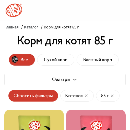
/
/
Главная
Каталог
Корм для котят 85 г
Каталог
Корм для котят 85 г
Назад в лапки
Комплекс ENSO
Все
Сухой корм
Влажный корм
Попробуй пойми!
Фильтры
Статьи
Сбросить фильтры
Котенок
85 г
Узнай больше
Слопаньки
Обратная связь