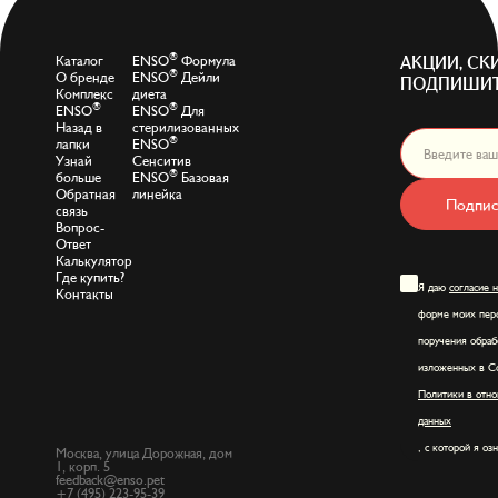
®
Каталог
ENSO
Формула
АКЦИИ, СК
®
О бренде
ENSO
Дейли
ПОДПИШИТ
Комплекс
диета
®
®
ENSO
ENSO
Для
Назад в
стерилизованных
®
лапки
ENSO
Узнай
Сенситив
®
больше
ENSO
Базовая
Обратная
линейка
Подпис
связь
Вопрос-
Ответ
Калькулятор
Где купить?
Я даю
согласие 
Контакты
форме моих перс
поручения обраб
изложенных в Со
Политики в отно
данных
, с которой я оз
Москва, улица Дорожная, дом
1, корп. 5
feedback@enso.pet
+7 (495) 223-95-39