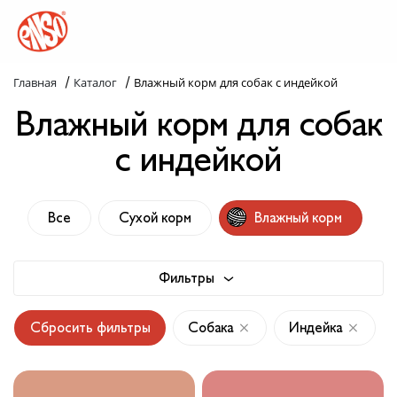
/
/
Главная
Каталог
Влажный корм для собак с индейкой
Каталог
Влажный корм для собак
Назад в лапки
с индейкой
Комплекс ENSO
Все
Сухой корм
Влажный корм
Попробуй пойми!
Статьи
Фильтры
Узнай больше
Сбросить фильтры
Собака
Индейка
Слопаньки
Обратная связь