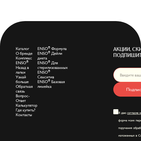
®
Каталог
ENSO
Формула
АКЦИИ, СК
®
О бренде
ENSO
Дейли
ПОДПИШИТ
Комплекс
диета
®
®
ENSO
ENSO
Для
Назад в
стерилизованных
®
лапки
ENSO
Узнай
Сенситив
®
больше
ENSO
Базовая
Обратная
линейка
Подпис
связь
Вопрос-
Ответ
Калькулятор
Где купить?
Я даю
согласие 
Контакты
форме моих перс
поручения обраб
изложенных в Со