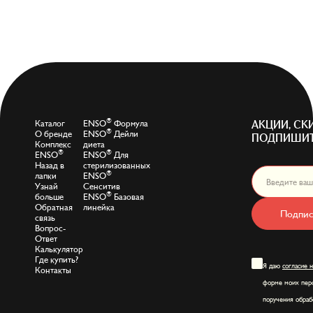
®
Каталог
ENSO
Формула
АКЦИИ, СК
®
О бренде
ENSO
Дейли
ПОДПИШИТ
Комплекс
диета
®
®
ENSO
ENSO
Для
Назад в
стерилизованных
®
лапки
ENSO
Узнай
Сенситив
®
больше
ENSO
Базовая
Обратная
линейка
Подпис
связь
Вопрос-
Ответ
Калькулятор
Где купить?
Я даю
согласие 
Контакты
форме моих перс
поручения обраб