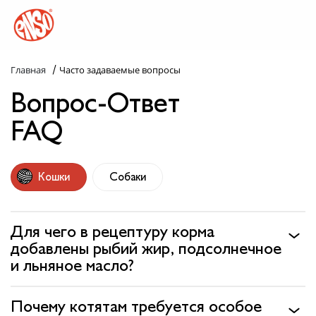
/
Главная
Часто задаваемые вопросы
Каталог
Вопрос-Ответ
Назад в лапки
FAQ
Комплекс ENSO
Попробуй пойми!
Кошки
Собаки
Статьи
Для чего в рецептуру корма
Узнай больше
добавлены рыбий жир, подсолнечное
и льняное масло?
Слопаньки
Почему котятам требуется особое
Обратная связь