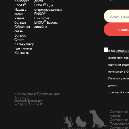
Комплекс
диета
®
®
ENSO
ENSO
Для
Назад в
стерилизованных
®
лапки
ENSO
Узнай
Сенситив
®
больше
ENSO
Базовая
Обратная
линейка
Подпис
связь
Вопрос-
Ответ
Калькулятор
Где купить?
Я даю
согласие 
Контакты
форме моих перс
поручения обраб
изложенных в Со
Политики в отно
данных
, с которой я оз
Москва, улица Дорожная, дом
1, корп. 5
feedback@enso.pet
+7 (495) 223-95-39
Согласие на
данных
Согласие на
Пользовател
Согласие на