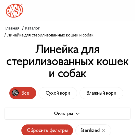
/
Главная
Каталог
Каталог
/
Линейка для стерилизованных кошек и собак
Линейка для
Назад в лапки
стерилизованных кошек
Комплекс ENSO
и собак
Попробуй пойми!
Статьи
Все
Сухой корм
Влажный корм
Узнай больше
Фильтры
Слопаньки
Сбросить фильтры
Sterilized
Обратная связь