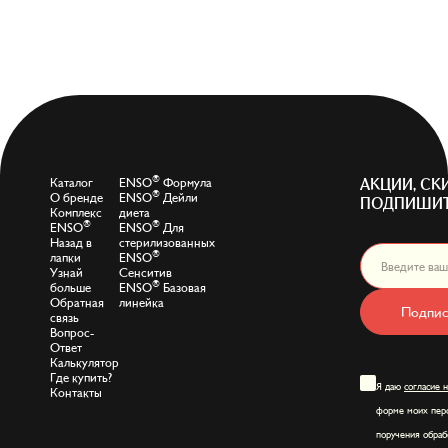
®
Каталог
ENSO
Формула
АКЦИИ, СК
®
О бренде
ENSO
Дейли
ПОДПИШИТ
Комплекс
диета
®
®
ENSO
ENSO
Для
Назад в
стерилизованных
®
лапки
ENSO
Узнай
Сенситив
®
больше
ENSO
Базовая
Обратная
линейка
Подпис
связь
Вопрос-
Ответ
Калькулятор
Где купить?
Я даю
согласие 
Контакты
форме моих перс
поручения обраб