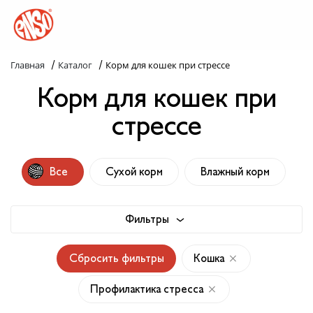
/
/
Главная
Каталог
Корм для кошек при стрессе
Каталог
Корм для кошек при
Назад в лапки
стрессе
Комплекс ENSO
Все
Сухой корм
Влажный корм
Попробуй пойми!
Статьи
Фильтры
Узнай больше
Сбросить фильтры
Кошка
Слопаньки
Профилактика стресса
Обратная связь