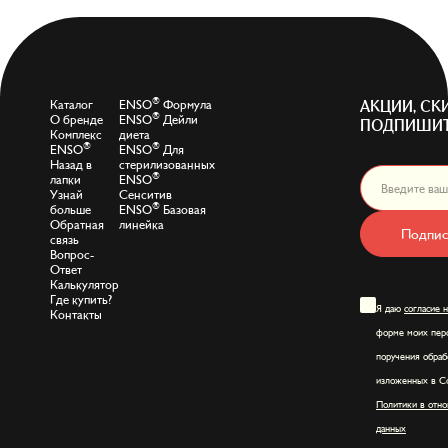
®
Каталог
ENSO
Формула
АКЦИИ, СК
®
О бренде
ENSO
Дейли
ПОДПИШИТ
Комплекс
диета
®
®
ENSO
ENSO
Для
Назад в
стерилизованных
®
лапки
ENSO
Узнай
Сенситив
®
больше
ENSO
Базовая
Обратная
линейка
Подпис
связь
Вопрос-
Ответ
Калькулятор
Где купить?
Я даю
согласие 
Контакты
форме моих перс
поручения обраб
изложенных в Со
Политики в отно
данных