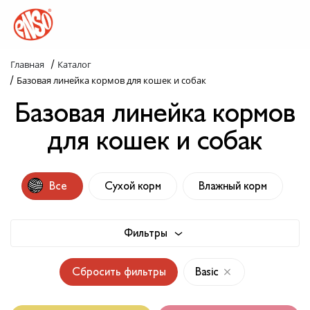
/
Главная
Каталог
Каталог
/
Базовая линейка кормов для кошек и собак
Базовая линейка кормов
Назад в лапки
для кошек и собак
Комплекс ENSO
Попробуй пойми!
Все
Сухой корм
Влажный корм
Статьи
Фильтры
Узнай больше
Сбросить фильтры
Basic
Слопаньки
Обратная связь