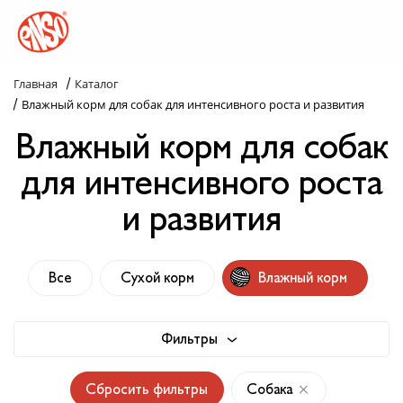
/
Главная
Каталог
Каталог
/
Влажный корм для собак для интенсивного роста и развития
Влажный корм для собак
Назад в лапки
для интенсивного роста
Комплекс ENSO
и развития
Попробуй пойми!
Статьи
Все
Сухой корм
Влажный корм
Узнай больше
Фильтры
Слопаньки
Сбросить фильтры
Собака
Обратная связь