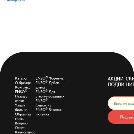
®
Каталог
ENSO
Формула
АКЦИИ, СК
®
О бренде
ENSO
Дейли
ПОДПИШИТ
Комплекс
диета
®
®
ENSO
ENSO
Для
Назад в
стерилизованных
®
лапки
ENSO
Узнай
Сенситив
®
больше
ENSO
Базовая
Обратная
линейка
Подпис
связь
Вопрос-
Ответ
Калькулятор