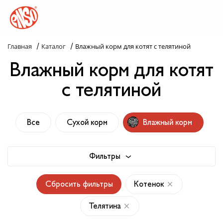
/
/
Главная
Каталог
Влажный корм для котят с телятиной
Каталог
Влажный корм для котят
Назад в лапки
с телятиной
Комплекс ENSO
Все
Сухой корм
Влажный корм
Попробуй пойми!
Статьи
Фильтры
Узнай больше
Сбросить фильтры
Котенок
Слопаньки
Телятина
Обратная связь