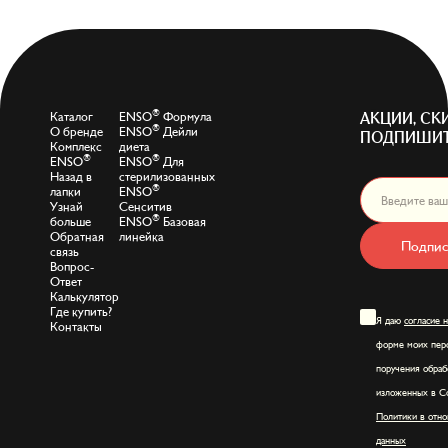
®
Каталог
ENSO
Формула
АКЦИИ, СК
®
О бренде
ENSO
Дейли
ПОДПИШИТ
Комплекс
диета
®
®
ENSO
ENSO
Для
Назад в
стерилизованных
®
лапки
ENSO
Узнай
Сенситив
®
больше
ENSO
Базовая
Обратная
линейка
Подпис
связь
Вопрос-
Ответ
Калькулятор
Где купить?
Я даю
согласие 
Контакты
форме моих перс
поручения обраб
изложенных в Со
Политики в отно
данных