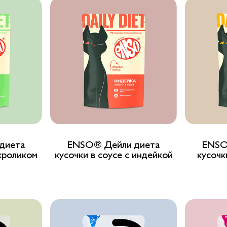
Basic
Кролик
Для здоровья печени
Курица
Для привередливых
Лосось
Для стерилизованных
кошек
Перепелка
Подходит для береме
и кормящих
Утка
Профилактика МКБ
Форель
диета
ENSO® Дейли диета
ENSO
 кроликом
кусочки в соусе с индейкой
кусочк
Профилактика стресса
Ягненок