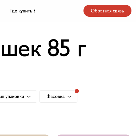
Где купить ?
Обратная связь
шек 85 г
ип упаковки
Фасовка
Пауч
85 г
100 г