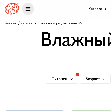
Каталог
/
/
Главная
Каталог
Влажный корм для кошек 85 г
Каталог
Влажный
Назад в лапки
Комплекс ENSO
Попробуй пойми!
Питомец
Возраст
Статьи
Кошка
Котенок
Узнай больше
Взрослый