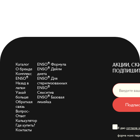
®
Каталог
ENSO
Формула
АКЦИИ, СК
®
О бренде
ENSO
Дейли
ПОДПИШИТ
Комплекс
диета
®
®
ENSO
ENSO
Для
Назад в
стерилизованных
®
лапки
ENSO
Узнай
Сенситив
®
больше
ENSO
Базовая
Обратная
линейка
Подпис
связь
Вопрос-
Ответ
Калькулятор
Где купить?
Я даю
согласие 
Контакты
форме моих перс