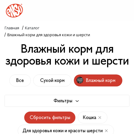
/
Главная
Каталог
Каталог
/
Влажный корм для здоровья кожи и шерсти
Влажный корм для
Назад в лапки
здоровья кожи и шерсти
Комплекс ENSO
Попробуй пойми!
Все
Сухой корм
Влажный корм
Статьи
Фильтры
Узнай больше
Сбросить фильтры
Кошка
Слопаньки
Для здоровья кожи и красоты шерсти
Обратная связь