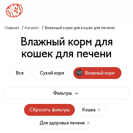
/
/
Главная
Каталог
Влажный корм для кошек для печени
Каталог
Влажный корм для
Назад в лапки
кошек для печени
Комплекс ENSO
Все
Сухой корм
Влажный корм
Попробуй пойми!
Статьи
Фильтры
Узнай больше
Сбросить фильтры
Кошка
Слопаньки
Для здоровья печени
Обратная связь