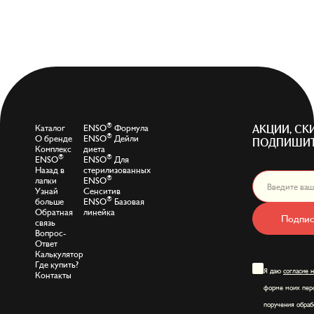
®
Каталог
ENSO
Формула
АКЦИИ, СК
®
О бренде
ENSO
Дейли
ПОДПИШИТ
Комплекс
диета
®
®
ENSO
ENSO
Для
Назад в
стерилизованных
®
лапки
ENSO
Узнай
Сенситив
®
больше
ENSO
Базовая
Обратная
линейка
Подпис
связь
Вопрос-
Ответ
Калькулятор
Где купить?
Я даю
согласие 
Контакты
форме моих перс
поручения обраб