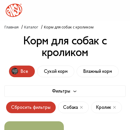
/
/
Главная
Каталог
Корм для собак с кроликом
Каталог
Корм для собак с
Назад в лапки
кроликом
Комплекс ENSO
Все
Сухой корм
Влажный корм
Попробуй пойми!
Статьи
Фильтры
Узнай больше
Сбросить фильтры
Собака
Кролик
Слопаньки
Обратная связь