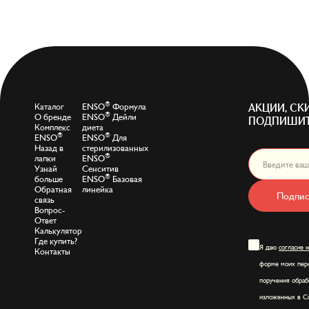
®
Каталог
ENSO
Формула
АКЦИИ, СК
®
О бренде
ENSO
Дейли
ПОДПИШИТ
Комплекс
диета
®
®
ENSO
ENSO
Для
Назад в
стерилизованных
®
лапки
ENSO
Узнай
Сенситив
®
больше
ENSO
Базовая
Обратная
линейка
Подпис
связь
Вопрос-
Ответ
Калькулятор
Где купить?
Я даю
согласие 
Контакты
форме моих перс
поручения обраб
изложенных в Со