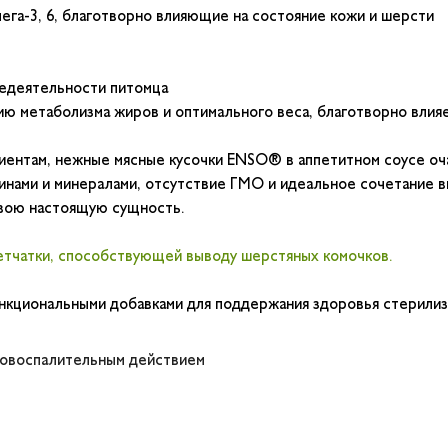
ега-3, 6, благотворно влияющие на состояние кожи и шерсти
недеятельности питомца
ю метаболизма жиров и оптимального веса, благотворно влия
диентам, нежные мясные кусочки ENSO® в аппетитном соусе оч
нами и минералами, отсутствие ГМО и идеальное сочетание вк
 свою настоящую сущность.
етчатки, способствующей выводу шерстяных комочков.
кциональными добавками для поддержания здоровья стерилиз
ивовоспалительным действием