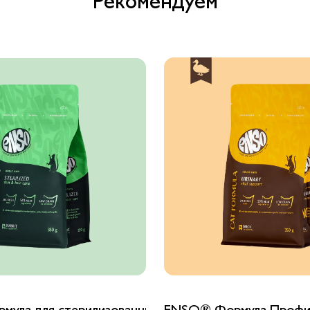
Рекомендуем
 корм со свежей белой рыбой
ула для стерилизованных кошек сухой корм со св
ENSO® Формула Профила