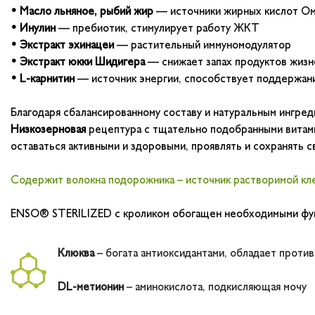
• Масло льняное, рыбий жир
–– источники жирных кислот Ом
• Инулин
–– пребиотик, стимулирует работу ЖКТ
• Экстракт эхинацеи
–– растительный иммуномодулятор
• Экстракт юкки Шидигера
–– снижает запах продуктов жиз
• L-карнитин
–– источник энергии, способствует поддержани
Благодаря сбалансированному составу и натуральным ингре
Низкозерновая
рецептура с тщательно подобранными витами
оставаться активными и здоровыми, проявлять и сохранять
Содержит волокна подорожника – источник растворимой кл
ENSO® STERILIZED c кроликом обогащен необходимыми фун
Клюква
– богата антиоксидантами, обладает прот
DL-метионин
– аминокислота, подкисляющая мочу