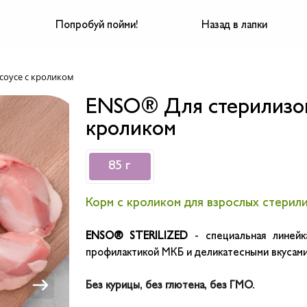
Попробуй пойми!
Назад в лапки
соусе с кроликом
ENSO® Для стерилизова
кроликом
85 г
Корм с кроликом для взрослых стерил
ENSO® STERILIZED
- специальная линейк
профилактикой МКБ и деликатесными вкусами
Без курицы, без глютена, без ГМО.