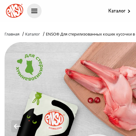
Каталог
Каталог
/
/
Главная
Каталог
ENSO® Для стерилизованных кошек кусочки в 
Назад в лапки
Комплекс ENSO
Попробуй пойми!
Статьи
Узнай больше