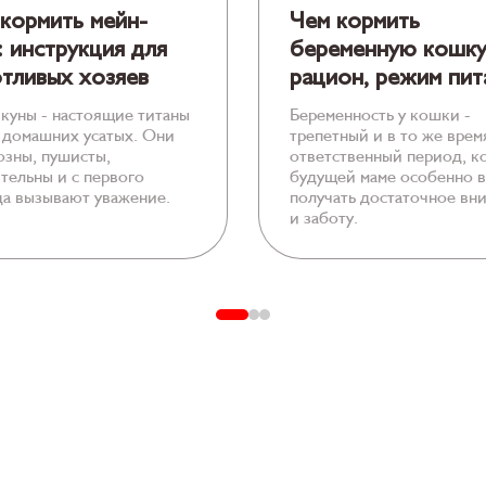
кормить мейн-
Чем кормить
: инструкция для
беременную кошку
тливых хозяев
рацион, режим пит
куны - настоящие титаны
Беременность у кошки -
 домашних усатых. Они
трепетный и в то же врем
озны, пушисты,
ответственный период, к
тельны и с первого
будущей маме особенно 
да вызывают уважение.
получать достаточное вн
и заботу.