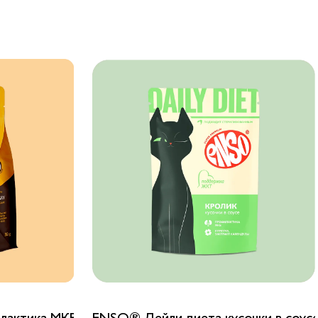
ежим кроликом
ктика МКБ для кошек сухой корм со свежей уткой
ENSO® Дейли диета кусочки в соусе