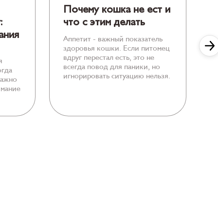
Почему кошка не ест и
:
что с этим делать
С
ания
о
Аппетит - важный показатель
у
здоровья кошки. Если питомец
п
вдруг перестал есть, это не
я
г
всегда повод для паники, но
огда
в
игнорировать ситуацию нельзя.
важно
г
имание
с
с
п
в