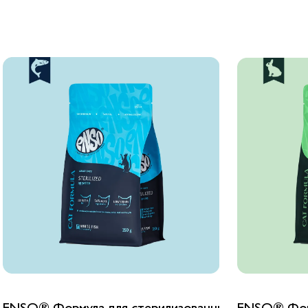
ENSO® Формула для стерилизованных кошек сухой
ENSO® Форм