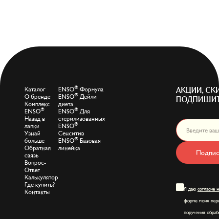
®
Каталог
ENSO
Формула
АКЦИИ, СК
®
О бренде
ENSO
Дейли
ПОДПИШИТ
Комплекс
диета
®
®
ENSO
ENSO
Для
Назад в
стерилизованных
®
лапки
ENSO
Узнай
Сенситив
®
больше
ENSO
Базовая
Обратная
линейка
Подпис
связь
Вопрос-
Ответ
Калькулятор
Где купить?
Я даю
согласие 
Контакты
форме моих перс
поручения обраб