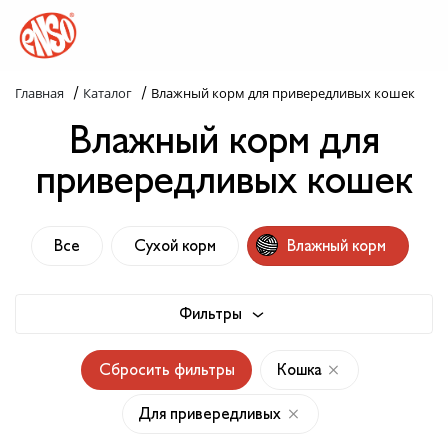
/
/
Главная
Каталог
Влажный корм для привередливых кошек
Каталог
Влажный корм для
Назад в лапки
привередливых кошек
Комплекс ENSO
Все
Сухой корм
Влажный корм
Попробуй пойми!
Статьи
Фильтры
Узнай больше
Сбросить фильтры
Кошка
Слопаньки
Для привередливых
Обратная связь