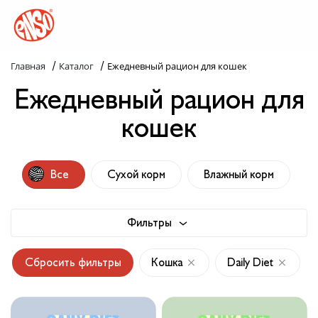
/
/
Главная
Каталог
Ежедневный рацион для кошек
Каталог
Ежедневный рацион для
Назад в лапки
кошек
Комплекс ENSO
Все
Сухой корм
Влажный корм
Попробуй пойми!
Статьи
Фильтры
Узнай больше
Сбросить фильтры
Кошка
Daily Diet
Слопаньки
Обратная связь