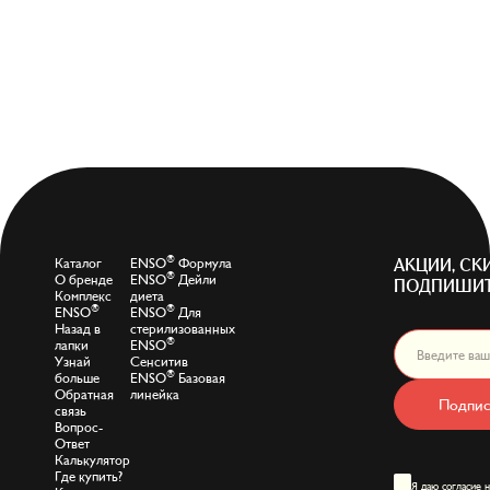
®
Каталог
ENSO
Формула
АКЦИИ, СК
®
О бренде
ENSO
Дейли
ПОДПИШИТ
Комплекс
диета
®
®
ENSO
ENSO
Для
Назад в
стерилизованных
®
лапки
ENSO
Узнай
Сенситив
®
больше
ENSO
Базовая
Обратная
линейка
Подпис
связь
Вопрос-
Ответ
Калькулятор
Где купить?
Я даю
согласие 