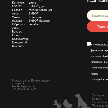
ПОДПИШИТ
Комплекс
диета
®
®
ENSO
ENSO
Для
Назад в
стерилизованных
®
лапки
ENSO
Узнай
Сенситив
®
больше
ENSO
Базовая
Обратная
линейка
Подпис
связь
Вопрос-
Ответ
Калькулятор
Где купить?
Я даю
согласие 
Контакты
форме моих перс
поручения обраб
изложенных в Со
Политики в отно
данных
, с которой я оз
Москва, улица Дорожная, дом
1, корп. 5
feedback@enso.pet
+7 (495) 223-95-39
Согласие на
данных
Согласие на
Пользовател