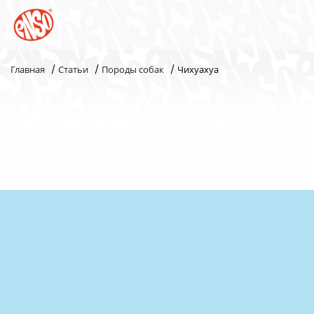
/
/
/
Главная
Статьи
Породы собак
Чихуахуа
Каталог
Назад в лапки
Комплекс ENSO
Попробуй пойми!
Статьи
Узнай больше
Слопаньки
Обратная связь