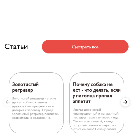
Статьи
Смотреть все
Золотистый
Почему собака не
ретривер
ест - что делать, если
у питомца пропал
Золотистый ретривер - это не
аппетит
просто собака, а символ
дружелюбия, преданности и
Иногда даже самый
доверия к человеку. Порода
жизнерадостный и ненасытный
золотистый ретривер появилась
пес вдруг теряет интерес к еде.
сравнительно недавно, но
Миска стоит полной, взгляд
успела завоевать сердца
потухший, хозяин волнуется -
миллионов людей по всему миру.
что случилось? Почему собака не
ест?