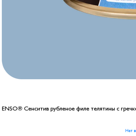
ENSO® Сенситив рубленое филе телятины с гречко
Нет в