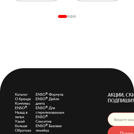
®
Каталог
ENSO
Формула
АКЦИИ, СК
®
О бренде
ENSO
Дейли
ПОДПИШИТ
Комплекс
диета
®
®
ENSO
ENSO
Для
Назад в
стерилизованных
®
лапки
ENSO
Узнай
Сенситив
®
больше
ENSO
Базовая
Обратная
линейка
Подпис