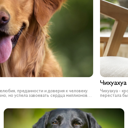
Чихуахуа
елюбия, преданности и доверия к человеку.
Чихуахуа - к
но, но успела завоевать сердца миллионов
перестала бы
размеры, чих
полноправным