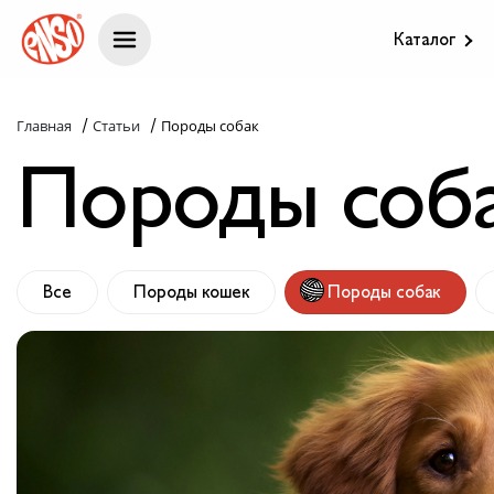
Каталог
Каталог
/
/
Главная
Статьи
Породы собак
Породы соб
Назад в лапки
Комплекс ENSO
Все
Породы кошек
Породы собак
Попробуй пойми!
Статьи
Узнай больше