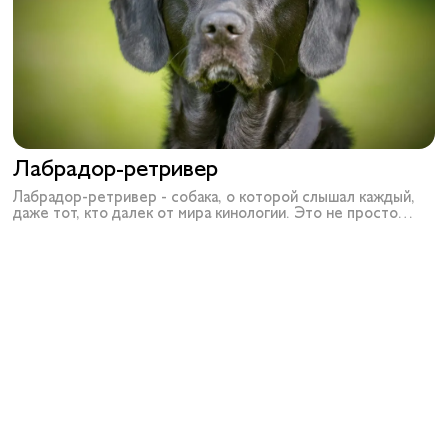
Лабрадор-ретривер
Лабрадор-ретривер - собака, о которой слышал каждый,
даже тот, кто далек от мира кинологии. Это не просто
популярная порода - это настоящий символ доброты,
дружелюбия и безусловной преданности человеку.
Лабрадоры служат поводырями, спасают людей на воде,
участвуют в терапии с детьми и при этом остаются
веселыми компаньонами в обычной жизни. Их обожают за
мягкий нрав, ум и способность быть рядом в любой момент.