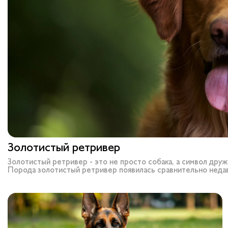
Слопаньки
Обратная связь
Вопрос-ответ
Где купить ?
Калькулятор
Контакты
Золотистый ретривер
Золотистый ретривер - это не просто собака, а символ друж
Порода золотистый ретривер появилась сравнительно недав
людей по всему миру.