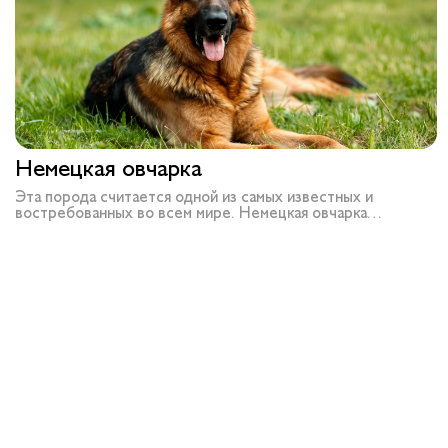
Немецкая овчарка
Эта порода считается одной из самых известных и
востребованных во всем мире. Немецкая овчарка
объединяет в себе ум, силу и выдающуюся преданность
человеку. Благодаря природным рабочим качествам и
высокой обучаемости собака успешно используется в
полиции, армии, спасательных операциях и даже как
проводник для людей с ограниченными возможностями.