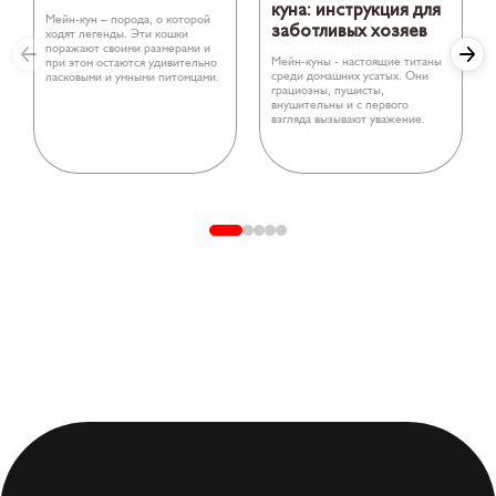
куна: инструкция для
Мейн-кун – порода, о которой
заботливых хозяев
ходят легенды. Эти кошки
поражают своими размерами и
Мейн-куны - настоящие титаны
при этом остаются удивительно
среди домашних усатых. Они
ласковыми и умными питомцами.
грациозны, пушисты,
внушительны и с первого
взгляда вызывают уважение.