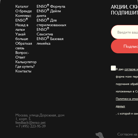
®
Каталог
ENSO
Формула
АКЦИИ, СК
®
О бренде
ENSO
Дейли
ПОДПИШИТ
Комплекс
диета
®
®
ENSO
ENSO
Для
Назад в
стерилизованных
®
лапки
ENSO
Узнай
Сенситив
®
больше
ENSO
Базовая
Обратная
линейка
Подпис
связь
Вопрос-
Ответ
Калькулятор
Где купить?
Я даю
согласие 
Контакты
форме моих перс
поручения обраб
изложенных в Со
Политики в отно
данных
, с которой я оз
Москва, улица Дорожная, дом
1, корп. 5
feedback@enso.pet
+7 (495) 223-95-39
Согласие на